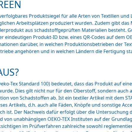
REEN
folgbares Produktsiegel für alle Arten von Textilien und L
äglichen Arbeitsplätzen produziert wurden. Zudem gibt d
ederprodukt aus schadstoffgeprüften Materialien besteht. G
ner eindeutigen Produkt-ID bzw. eines QR-Codes auf dem O
tionen darüber, in welchen Produktionsbetrieben der Texti
etriebe angehören und in welchen Ländern die Fertigung stat
AUS?
eko-Tex Standard 100) bedeutet, dass das Produkt auf eine
wurde. Dies gilt nicht nur für den Oberstoff, sondern auch 
tion von Schadstoffen ab. Ist ein textiler Artikel mit dem
ses Artikels, d.h. auch alle Fäden, Knöpfe und sonstige Acc
ich ist. Der Nachweis dafür erfolgt über die Untersuchung
ird von unabhängigen OEKO-TEX Instituten auf der Grundl
ksichtigen im Prüfverfahren zahlreiche sowohl reglementie